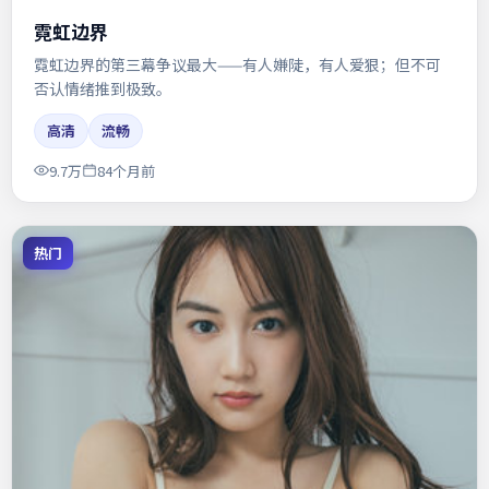
霓虹边界
霓虹边界的第三幕争议最大——有人嫌陡，有人爱狠；但不可
否认情绪推到极致。
高清
流畅
9.7万
84个月前
热门