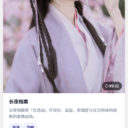
99:31
长夜档案
长夜档案把「信息战」可视化：监控、剪辑室与社交网络构成
新的爱情战场。
高清
流畅