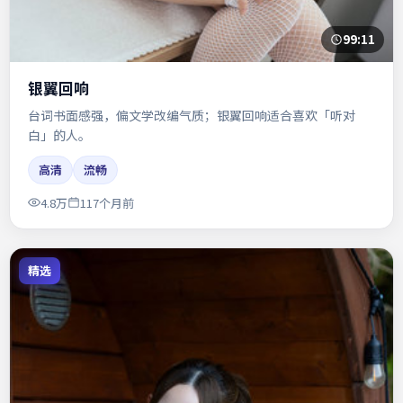
99:11
银翼回响
台词书面感强，偏文学改编气质；银翼回响适合喜欢「听对
白」的人。
高清
流畅
4.8万
117个月前
精选