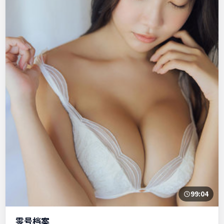
99:04
零号档案