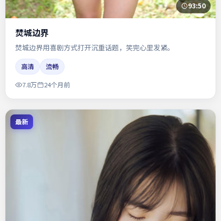
93:50
焚城边界
焚城边界用喜剧方式打开沉重话题，笑完心里发紧。
高清
流畅
7.8万
24个月前
最新