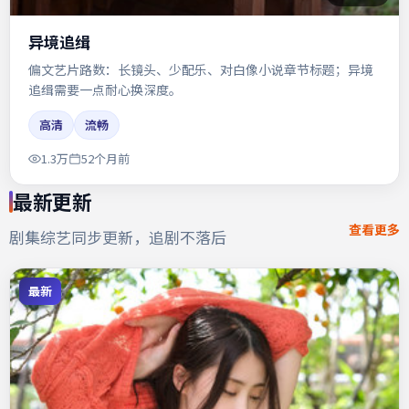
异境追缉
偏文艺片路数：长镜头、少配乐、对白像小说章节标题；异境
追缉需要一点耐心换深度。
高清
流畅
1.3万
52个月前
最新更新
查看更多
剧集综艺同步更新，追剧不落后
最新