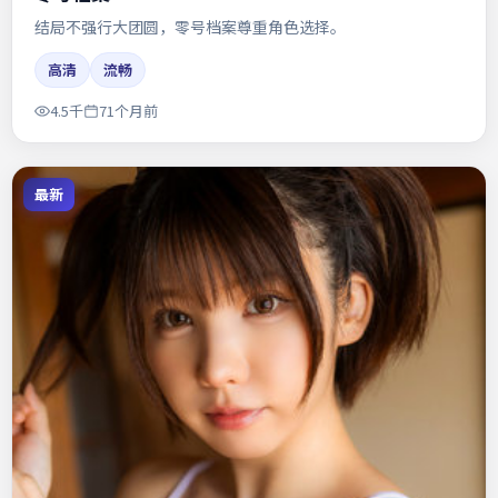
结局不强行大团圆，零号档案尊重角色选择。
高清
流畅
4.5千
71个月前
最新