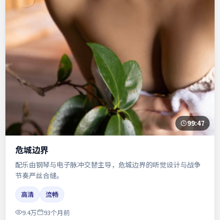
99:47
危城边界
配乐由钢琴与电子脉冲交替主导，危城边界的听觉设计与战争
节奏严丝合缝。
高清
流畅
9.4万
93个月前