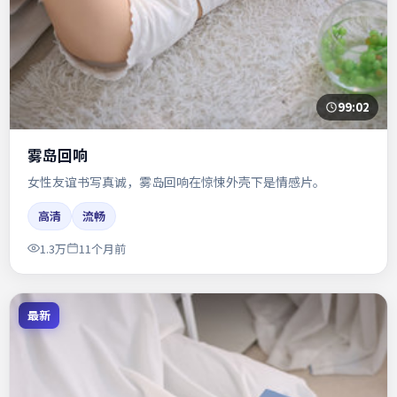
99:02
雾岛回响
女性友谊书写真诚，雾岛回响在惊悚外壳下是情感片。
高清
流畅
1.3万
11个月前
最新