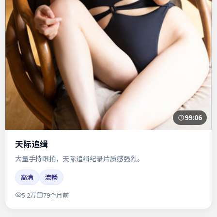
99:06
天际追缉
大量手持跟拍，天际追缉纪录片质感强烈。
高清
流畅
5.2万
79个月前