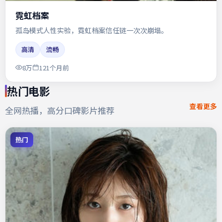
霓虹档案
孤岛模式人性实验，霓虹档案信任链一次次崩塌。
高清
流畅
8万
121个月前
热门电影
查看更多
全网热播，高分口碑影片推荐
热门