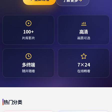
了解更多
100+
高清
片库影片
画质可选
多终端
7×24
随开随看
在线畅看
热门分类